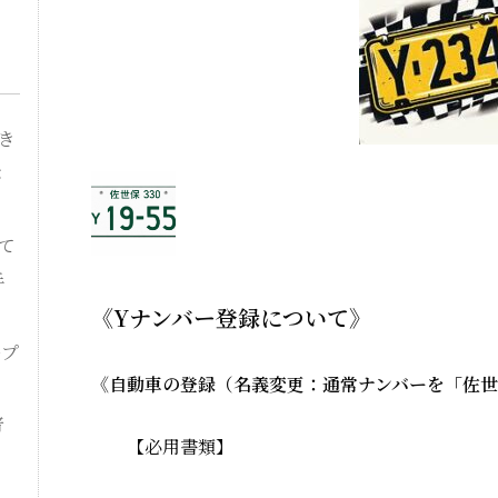
き
バ
て
手
《Yナンバー登録について》
ープ
《自動車の登録（名義変更：通常ナンバーを「佐世
普
【必用書類】