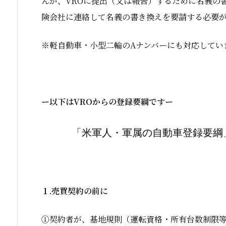
んが、VROに提出（又は報告）するために名義の
険会社に連絡して名義の書き換えを要請する必要
※軽自動車・小型二輪のAナンバーにも対応してい
ー以下はVROからの登録要綱ですー
「米軍人・軍属の自動車登録要
１.売買契約の前に
①契約者が、基地規則（運転資格・所有台数制限