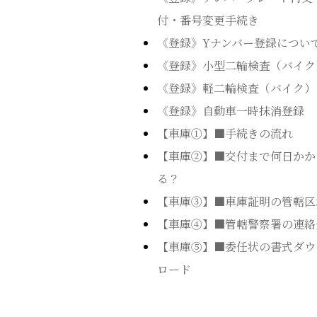
付・番号変更手続き
《登録》Yナンバー登録につい
《登録》小型二輪検査（バイク
《登録》軽二輪検査（バイク）
《登録》自動車一時抹消登録
【車庫①】■手続きの流れ
【車庫②】■交付まで何日かか
る？
【車庫➂】■車庫証明の管轄区
【車庫④】■管轄警察署の連絡
【車庫⑤】■委任状の書式ダウ
ロード