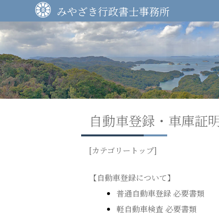
Skip
みやざき行政書士事務所
to
content
自動車登録・車庫証
[カテゴリートップ]
【自動車登録について】
普通自動車登録 必要書類
軽自動車検査 必要書類