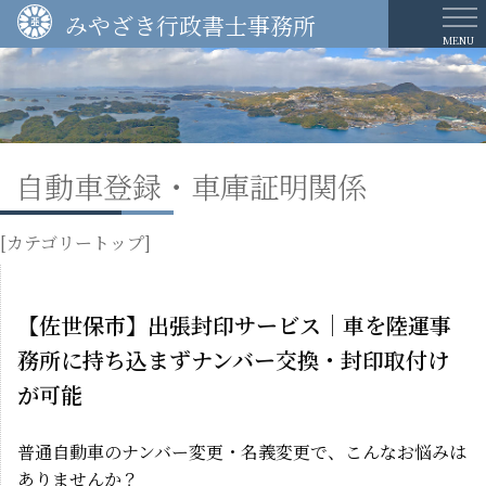
Skip
みやざき行政書士事務所
to
MENU
ホーム
content
当事務所について
相続・遺言関係
自動車登録・車庫証明関係
遺言について
[カテゴリートップ]
サービス種類と費用
建設業許可申請関係
【佐世保市】出張封印サービス｜車を陸運事
自動車登録・車庫証明関係
務所に持ち込まずナンバー交換・封印取付け
農地法関係
が可能
普通自動車のナンバー変更・名義変更で、こんなお悩みは
お問い合わせ
ありませんか？