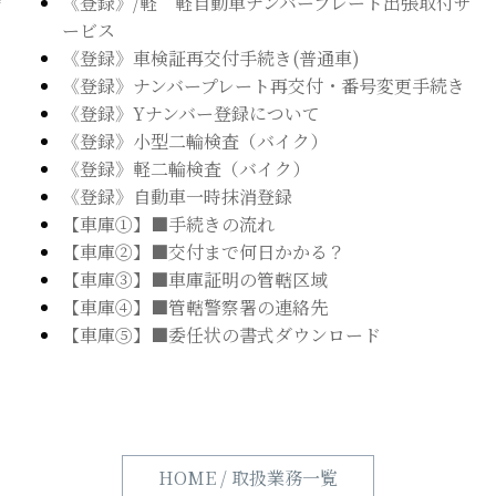
《登録》/軽 軽自動車ナンバープレート出張取付サ
ービス
《登録》車検証再交付手続き(普通車)
《登録》ナンバープレート再交付・番号変更手続き
《登録》Yナンバー登録について
《登録》小型二輪検査（バイク）
《登録》軽二輪検査（バイク）
《登録》自動車一時抹消登録
【車庫①】■手続きの流れ
【車庫②】■交付まで何日かかる？
【車庫➂】■車庫証明の管轄区域
【車庫④】■管轄警察署の連絡先
【車庫⑤】■委任状の書式ダウンロード
HOME / 取扱業務一覧